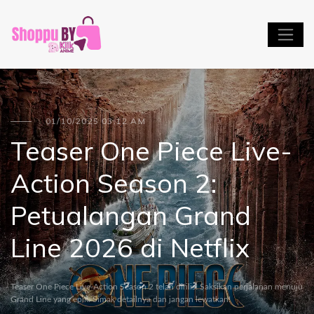
01/10/2025 03:12 AM
Teaser One Piece Live-
Action Season 2:
Petualangan Grand
Line 2026 di Netflix
Teaser One Piece Live-Action Season 2 telah dirilis! Saksikan perjalanan menuju
Grand Line yang epik. Simak detailnya dan jangan lewatkan!