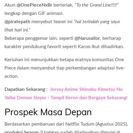
Akun
@OnePieceNxBr
berteriak,
“To the Grand Line!!!!!”
lengkap dengan GIF animasi.
@piratepath
menyebut teaser ini
“hal terindah yang saya
lihat hari ini.”
Beberapa penggemar lain, seperti
@Narusailor
, berharap
karakter pendukung favorit seperti Karoo ikut dihadirkan.
Keriuhan ini menunjukkan betapa eratnya komunitas One
Piece dalam menyambut tiap perkembangan adaptasi live-
action.
Dapatkan Sekarang :
Jersey Anime Shinobu Kimetsu No
Yaiba Demon Slayer - Tampil Keren dan Bergaya Sekarang!
Prospek Masa Depan
Berdasarkan pembaruan dari Netflix Tudum (Agustus 2025),
produksi Season 3
bahkan sudah dijadwalkan dimulai di