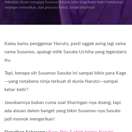
Temukan alasan mengapa Susanoo Sasuke bikin Kage ketar-ketir! Pertahanan,
serangan mematikan, dan genjutsu hebat. Simak detailnya!
Kalau kamu penggemar Naruto, pasti nggak asing lagi sama
nama Susanoo, apalagi milik Sasuke Uchiha yang legendaris
itu.
Tapi, kenapa sih Susanoo Sasuke ini sampai bikin para Kage
—yang notabene ninja terkuat di dunia Naruto—sampai
ketar-ketir?
Jawabannya bukan cuma soal Sharingan-nya doang, tapi
ada alasan dalem banget yang bikin Susanoo-nya Sasuke
jadi momok mengerikan!