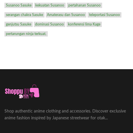
Susanoo Sasuke
kekuatan Susanoo
pertahanan Susanoo
serangan chakra Sasuke
Amaterasu dan Susanoo
teleportasi Susanoo
genjutsu Sasuke
dominasi Susanoo
konferensi lima Kage
pertarungan ninja terkuat.
Shop authentic anime clothing and accessories. Discover exclusive
anime fashion inspired by Japanese streetwear for otak...