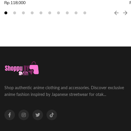
Rp.118,000
Shop authentic anime clothing and accessories. Discover exclusive
anime fashion inspired by Japanese streetwear for otak...