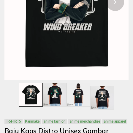
T-SHIRTS
Karimake
anime fashion
anime merchandise
anime apparel
Baju Kaos Distro Unisex Gambar