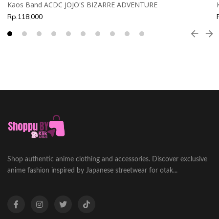
Kaos Band ACDC JOJO'S BIZARRE ADVENTURE
Rp.118,000
Shop authentic anime clothing and accessories. Discover exclusive
anime fashion inspired by Japanese streetwear for otak...