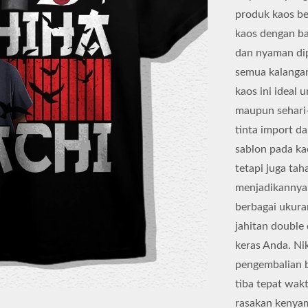
produk kaos be
kaos dengan b
dan nyaman dip
semua kalangan
kaos ini ideal 
maupun sehari
tinta import d
sablon pada ka
tetapi juga t
menjadikannya 
berbagai ukuran
jahitan double
keras Anda. Ni
pengembalian b
tiba tepat wak
rasakan kenyam