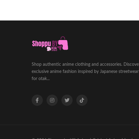
Shop authentic anime clothing and accessories. Discove
exclusive anime fashion inspired by Japanese streetwear
for otak...