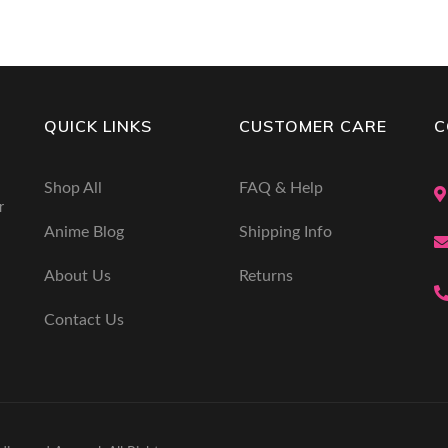
QUICK LINKS
CUSTOMER CARE
C
Shop All
FAQ & Help
r
Anime Blog
Shipping Info
About Us
Returns
Contact Us