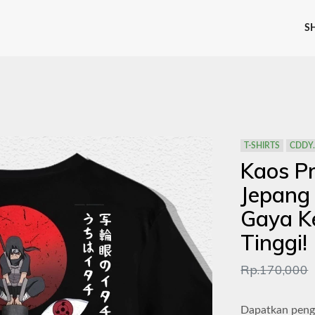
S
T-SHIRTS
CDDY.
Kaos P
Jepang 
Gaya Ke
Tinggi!
Rp.170,000
Dapatkan peng