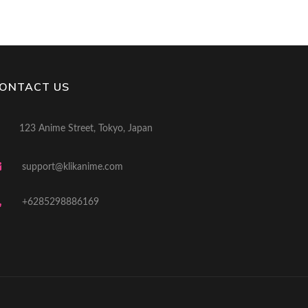
ONTACT US
123 Anime Street, Tokyo, Japan
support@klikanime.com
+6285298886169