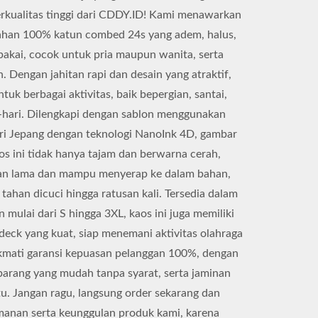
rkualitas tinggi dari CDDY.ID! Kami menawarkan
ahan 100% katun combed 24s yang adem, halus,
akai, cocok untuk pria maupun wanita, serta
. Dengan jahitan rapi dan desain yang atraktif,
untuk berbagai aktivitas, baik bepergian, santai,
-hari. Dilengkapi dengan sablon menggunakan
ari Jepang dengan teknologi NanoInk 4D, gambar
os ini tidak hanya tajam dan berwarna cerah,
ahan lama dan mampu menyerap ke dalam bahan,
tahan dicuci hingga ratusan kali. Tersedia dalam
 mulai dari S hingga 3XL, kaos ini juga memiliki
 deck yang kuat, siap menemani aktivitas olahraga
kmati garansi kepuasan pelanggan 100%, dengan
arang yang mudah tanpa syarat, serta jaminan
tu. Jangan ragu, langsung order sekarang dan
anan serta keunggulan produk kami, karena