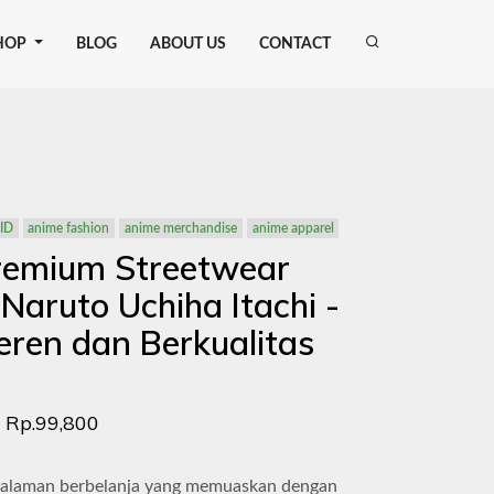
HOP
BLOG
ABOUT US
CONTACT
ID
anime fashion
anime merchandise
anime apparel
remium Streetwear
Naruto Uchiha Itachi -
ren dan Berkualitas
Rp.99,800
alaman berbelanja yang memuaskan dengan