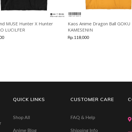
nd MUSE Hunter X Hunter
Kaos Anime Dragon Ball GOKU
O LUCILFER
KAMESENIN
00
Rp.118,000
QUICK LINKS
CUSTOMER CARE
C
Shop All
FAQ & Help
r
Anime Blog
Shipping Info