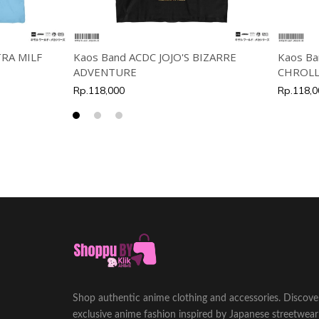
TRA MILF
Kaos Band ACDC JOJO'S BIZARRE
Kaos Ba
ADVENTURE
CHROLL
Rp.118,000
Rp.118,0
Shop authentic anime clothing and accessories. Discove
exclusive anime fashion inspired by Japanese streetwear