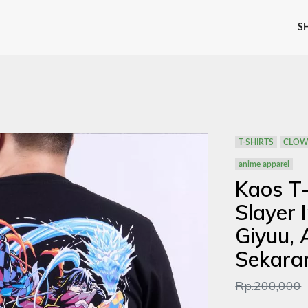
S
T-SHIRTS
CLOW
anime apparel
Kaos T
Slayer I
Giyuu,
Sekara
Rp.200,000