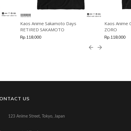
Kaos Anime Sakamoto Days
Kaos Anime
RETIRED SAKAMOTO
ZORO
Rp.118,000
Rp.118,000
ONTACT US
123 Anime Street, Tokyo, Japan