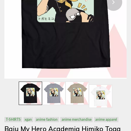
T-SHIRTS
xgan
anime fashion
anime merchandise
anime apparel
Baju My Hero Academia Himiko Toga