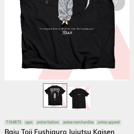
T-SHIRTS
xgan
anime fashion
anime merchandise
anime apparel
Baju Toji Fushiguro Jujutsu Kaisen