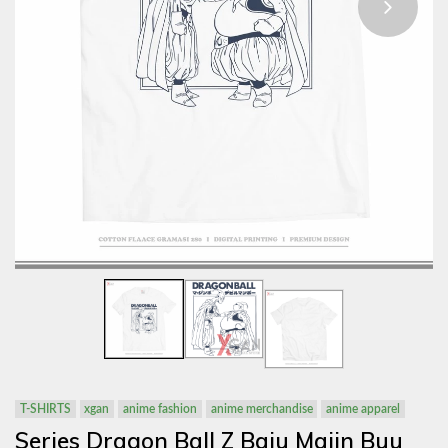
T-SHIRTS
xgan
anime fashion
anime merchandise
anime apparel
Series Dragon Ball Z Baju Majin Buu