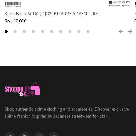
Kaos Band ACDC JOJO'S BIZARRE ADVENTURE
Rp.118,000
Shop authentic anime clothing and accessories. Discover exclusive
anime fashion inspired by Japanese streetwear for otak...