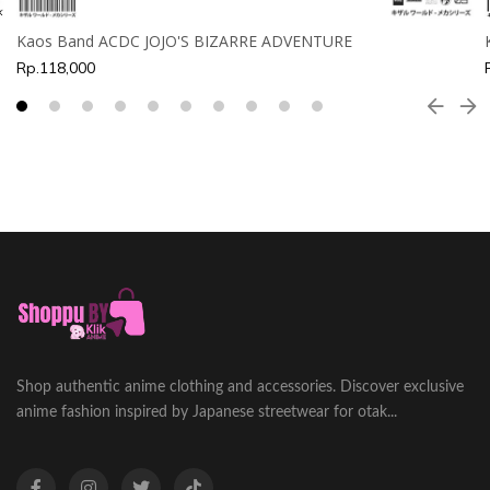
Kaos Band ACDC JOJO'S BIZARRE ADVENTURE
Rp.118,000
Shop authentic anime clothing and accessories. Discover exclusive
anime fashion inspired by Japanese streetwear for otak...