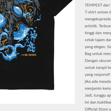
TEMPEST dari K
T-shirt unisex
mengekspresika
artistik. Terb
tinggi dan men
cetak tajam da
yang elegan. S
Bag untuk menj
Dengan ukuran 
untuk tampil b
yang responsif
jika ada masala
menjamin kemud
Jadi, tunggu a
ini dan buktik
Official Store