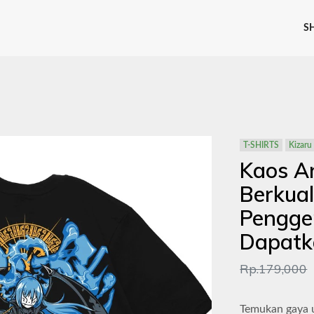
S
T-SHIRTS
Kizaru
Kaos A
Berkual
Pengge
Dapatk
Rp.179,000
Temukan gaya 