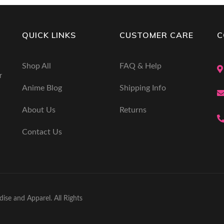
QUICK LINKS
CUSTOMER CARE
C
Shop All
FAQ & Help
r
Anime Blog
Shipping Info
About Us
Returns
Contact Us
se and Apparel. All Rights