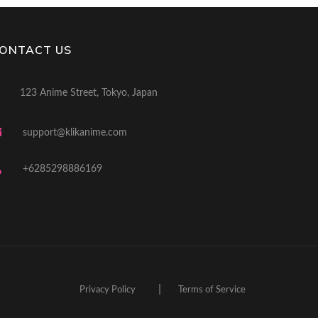
ONTACT US
123 Anime Street, Tokyo, Japan
support@klikanime.com
+6285298886169
|
Privacy Policy
Terms of Service