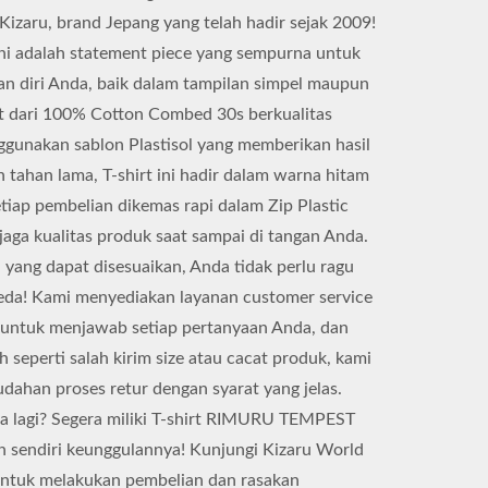
izaru, brand Jepang yang telah hadir sejak 2009!
 ini adalah statement piece yang sempurna untuk
n diri Anda, baik dalam tampilan simpel maupun
uat dari 100% Cotton Combed 30s berkualitas
ggunakan sablon Plastisol yang memberikan hasil
n tahan lama, T-shirt ini hadir dalam warna hitam
etiap pembelian dikemas rapi dalam Zip Plastic
aga kualitas produk saat sampai di tangan Anda.
yang dapat disesuaikan, Anda tidak perlu ragu
eda! Kami menyediakan layanan customer service
 untuk menjawab setiap pertanyaan Anda, dan
h seperti salah kirim size atau cacat produk, kami
ahan proses retur dengan syarat yang jelas.
pa lagi? Segera miliki T-shirt RIMURU TEMPEST
an sendiri keunggulannya! Kunjungi Kizaru World
 untuk melakukan pembelian dan rasakan