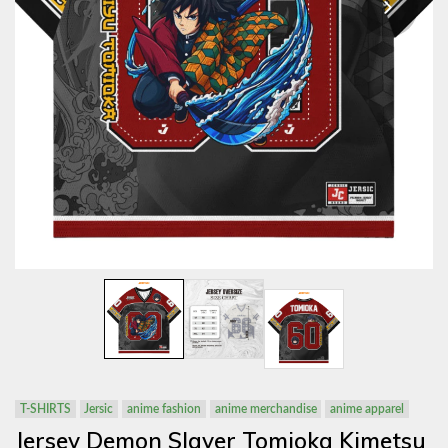
T-SHIRTS
Jersic
anime fashion
anime merchandise
anime apparel
Jersey Demon Slayer Tomioka Kimetsu